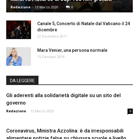
Redazione
-
13 Marzo 2020
0
Canale 5, Concerto di Natale dal Vaticano il 24
dicembre
22 Dicembre 2017
Mara Venier, una persona normale
15 Gennaio 2019
DA LEGGERE
Gli aderenti alla solidarietà digitale su un sito del
governo
Redazione
-
13 Marzo 2020
0
Coronavirus, Ministra Azzolina: è da irresponsabili
alimentare notizie false su chiusura scuole a livello...