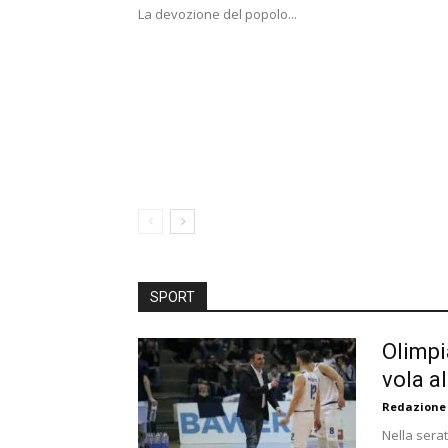
La devozione del popolo...
SPORT
Olimpi
vola al
Redazione
Nella serat