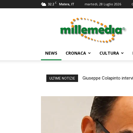
C
32.2
martedì, 28 Luglio 2026
Matera, IT
Millemedia
Testata
Giornalistica
NEWS
CRONACA
CULTURA
Giuseppe Colapinto inter
ULTIME NOTIZIE