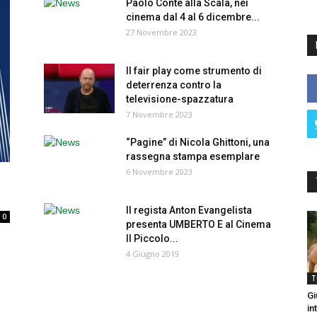
Paolo Conte alla Scala, nei
cinema dal 4 al 6 dicembre...
27 Novembre 2023
Il fair play come strumento di
deterrenza contro la
televisione-spazzatura
7 Novembre 2023
“Pagine” di Nicola Ghittoni, una
rassegna stampa esemplare
6 Novembre 2023
.
Il regista Anton Evangelista
0
presenta UMBERTO E al Cinema
Il Piccolo...
4 Giugno 2019
T
Gi
in