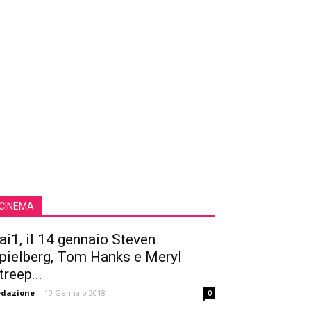
CINEMA
ai1, il 14 gennaio Steven
pielberg, Tom Hanks e Meryl
treep...
edazione
-
10 Gennaio 2018
0