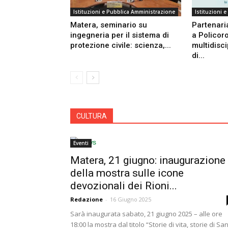
Istituzioni e Pubblica Amministrazione
Istituzioni 
Matera, seminario su
Partenari
ingegneria per il sistema di
a Policor
protezione civile: scienza,...
multidisci
di...
CULTURA
Eventi
Matera, 21 giugno: inaugurazione
della mostra sulle icone
devozionali dei Rioni...
Redazione
-
16 Giugno 2025
Sarà inaugurata sabato, 21 giugno 2025 – alle ore
18:00 la mostra dal titolo “Storie di vita, storie di San