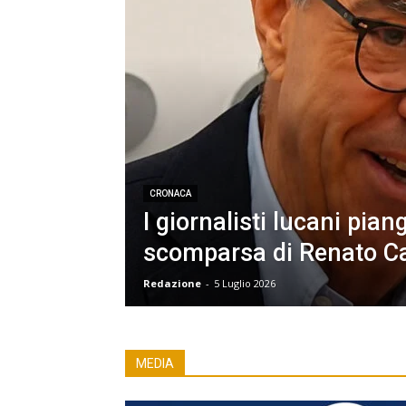
CRONACA
I giornalisti lucani pian
scomparsa di Renato C
Redazione
-
5 Luglio 2026
MEDIA