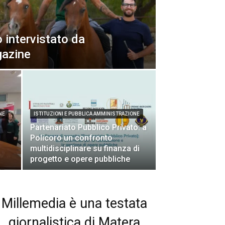
 intervistato da
gazine
NE
ISTITUZIONI E PUBBLICA AMMINISTRAZIONE
Partenariato Pubblico Privato: a
Policoro un confronto
multidisciplinare su finanza di
progetto e opere pubbliche
Millemedia è una testata
giornalistica di Matera