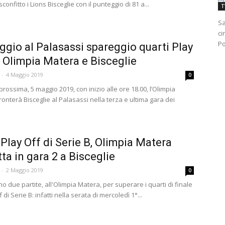
confitto i Lions Bisceglie con il punteggio di 81 a...
T
Sa
ci
Po
aggio al Palasassi spareggio quarti Play
a Olimpia Matera e Bisceglie
-
4 Maggio 2019
0
ossima, 5 maggio 2019, con inizio alle ore 18.00, l’Olimpia
onterà Bisceglie al Palasassi nella terza e ultima gara dei
 Play Off di Serie B, Olimpia Matera
tta in gara 2 a Bisceglie
-
2 Maggio 2019
0
 due partite, all'Olimpia Matera, per superare i quarti di finale
 di Serie B: infatti nella serata di mercoledì 1°...