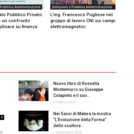
e Pubblica Amministrazione
Istituzioni e Pubblica Amministrazione
ato Pubblico Privato:
L’ing. Francesco Pugliese nel
o un confronto
gruppo di lavoro CNI sui campi
plinare su finanza
elettromagnetici
Nuovo libro di Rossella
Montemurro su Giuseppe
Colapinto e il suo...
27 Marzo 2025
Nei Sassi di Matera la mostra
0
“L’Evoluzione della Forma”
dello scultore...
ti.
2 Settembre 2024