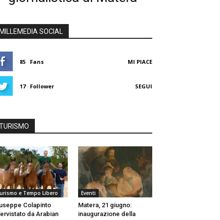
MILLEMEDIA SOCIAL
85
Fans
MI PIACE
17
Follower
SEGUI
TURISMO
urismo e Tempo Libero
Eventi
useppe Colapinto
Matera, 21 giugno:
tervistato da Arabian
inaugurazione della