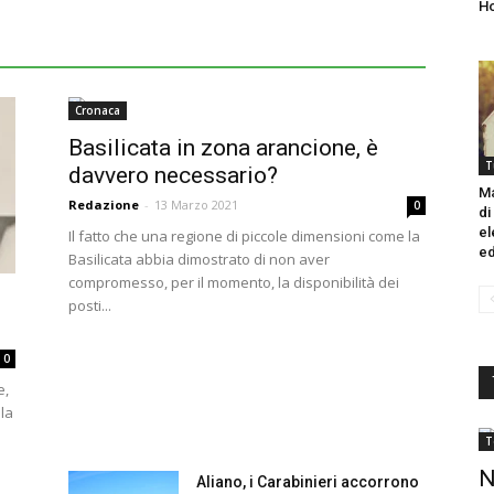
H
Cronaca
Basilicata in zona arancione, è
T
davvero necessario?
Ma
Redazione
-
13 Marzo 2021
0
di
el
Il fatto che una regione di piccole dimensioni come la
ed
Basilicata abbia dimostrato di non aver
compromesso, per il momento, la disponibilità dei
posti...
0
e,
la
T
N
Aliano, i Carabinieri accorrono