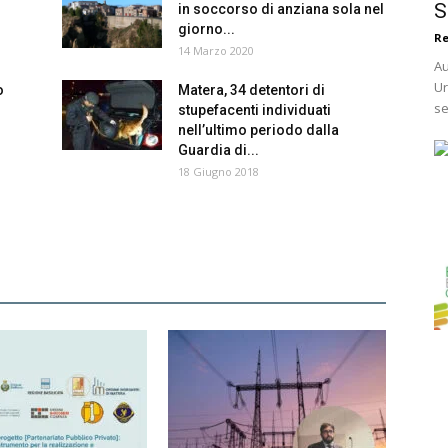
S
in soccorso di anziana sola nel
giorno...
R
14 Marzo 2020
Au
Ur
o
Matera, 34 detentori di
se
stupefacenti individuati
nell’ultimo periodo dalla
Guardia di...
18 Giugno 2018