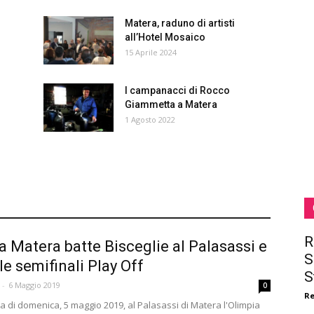
Matera, raduno di artisti
all’Hotel Mosaico
15 Aprile 2024
I campanacci di Rocco
Giammetta a Matera
1 Agosto 2022
R
a Matera batte Bisceglie al Palasassi e
S
le semifinali Play Off
S
-
6 Maggio 2019
0
R
a di domenica, 5 maggio 2019, al Palasassi di Matera l'Olimpia