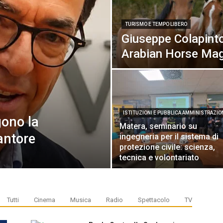
TURISMO E TEMPO LIBERO
Giuseppe Colapinto
Arabian Horse Ma
ISTITUZIONI E PUBBLICA AMMINISTRAZIO
gono la
Matera, seminario su
antore
ingegneria per il sistema di
protezione civile: scienza,
tecnica e volontariato
Tutti
Cinema
Musica
Radio
Spettacolo
TV