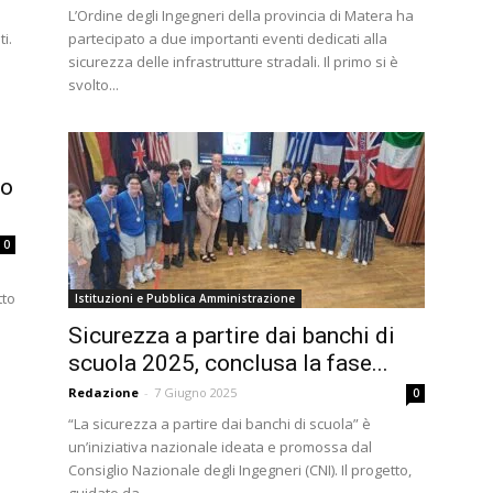
L’Ordine degli Ingegneri della provincia di Matera ha
ti.
partecipato a due importanti eventi dedicati alla
sicurezza delle infrastrutture stradali. Il primo si è
svolto...
io
0
tto
Istituzioni e Pubblica Amministrazione
Sicurezza a partire dai banchi di
scuola 2025, conclusa la fase...
Redazione
-
7 Giugno 2025
0
“La sicurezza a partire dai banchi di scuola” è
un’iniziativa nazionale ideata e promossa dal
Consiglio Nazionale degli Ingegneri (CNI). Il progetto,