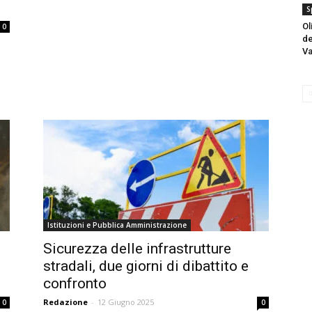
S
Ol
0
de
V
Istituzioni e Pubblica Amministrazione
Sicurezza delle infrastrutture
stradali, due giorni di dibattito e
confronto
Redazione
-
12 Giugno 2025
0
0