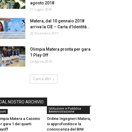
agosto 2018
31 Luglio 2018
Matera, dal 10 gennaio 2018
arriva la CIE – Carta d’Identità...
22 Dicembre 2017
Olimpia Matera pronta per gara
1 Play Off
26 Aprile 2019
Carica altri
DAL NOSTRO ARCHIVIO
Istituzioni e Pubblica
port
Amministrazione
impia Matera a Cassino
Ordine Ingegneri Matera,
r gara 1 dei quarti
si approfondisce la
ayoff
conoscenza del BIM