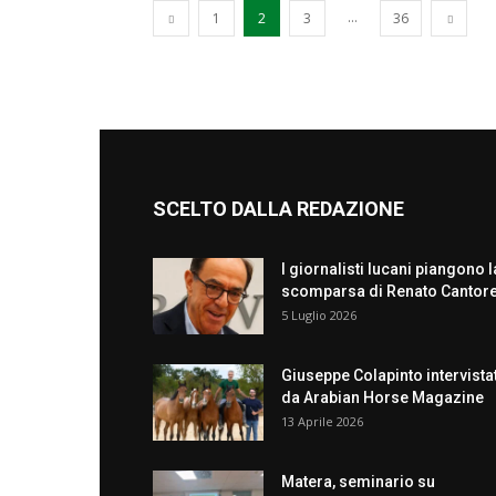
...
1
2
3
36
SCELTO DALLA REDAZIONE
I giornalisti lucani piangono l
scomparsa di Renato Cantor
5 Luglio 2026
Giuseppe Colapinto intervista
da Arabian Horse Magazine
13 Aprile 2026
Matera, seminario su