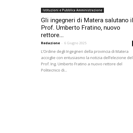
Istituzioni e Pubblica Amministrazione
Gli ingegneri di Matera salutano i
Prof. Umberto Fratino, nuovo
rettore...
Redazione
-
6 Giugno 2025
L’Ordine degli Ingegneri della provincia di Matera
accoglie con entusiasmo la notizia dell’elezione del
Prof. Ing. Umberto Fratino a nuovo rettore del
Politecnico di...