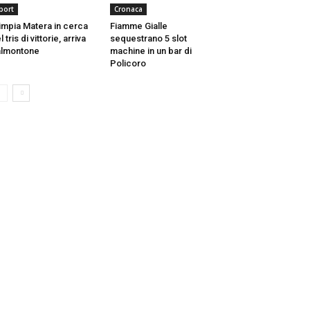
port
Cronaca
impia Matera in cerca
Fiamme Gialle
l tris di vittorie, arriva
sequestrano 5 slot
almontone
machine in un bar di
Policoro