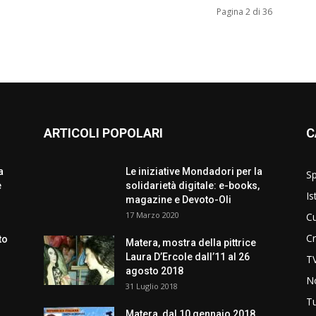
Pagina 2 di 36
ARTICOLI POPOLARI
C
a
Le iniziative Mondadori per la
Sp
e
solidarietà digitale: e-books,
Is
magazine e Devoto-Oli
17 Marzo 2020
Cu
C
to
Matera, mostra della pittrice
Laura D’Ercole dall’11 al 26
T
agosto 2018
No
31 Luglio 2018
T
Matera, dal 10 gennaio 2018