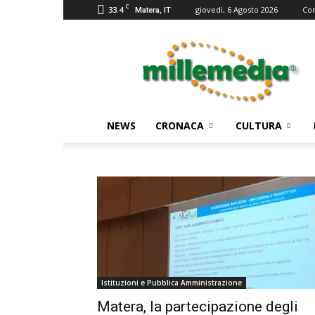
C
33.4
giovedì, 6 Agosto 2026
Con
Matera, IT
Millemedia
Testata
Giornalistica
NEWS
CRONACA
CULTURA
Istituzioni e Pubblica Amministrazione
Matera, la partecipazione degli