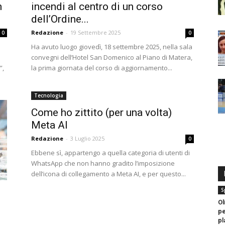
n
incendi al centro di un corso
dell’Ordine...
Redazione
-
19 Settembre 2025
0
0
Ha avuto luogo giovedì, 18 settembre 2025, nella sala
convegni dell’Hotel San Domenico al Piano di Matera,
”,
la prima giornata del corso di aggiornamento...
Tecnologia
Come ho zittito (per una volta)
Meta AI
Redazione
-
3 Luglio 2025
0
Ebbene sì, appartengo a quella categoria di utenti di
WhatsApp che non hanno gradito l’imposizione
dell’icona di collegamento a Meta AI, e per questo...
S
Ol
pe
pl