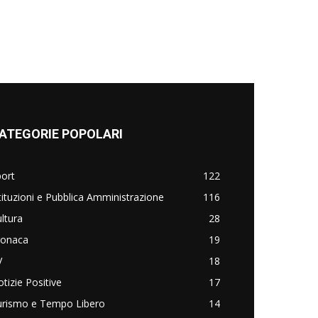
ATEGORIE POPOLARI
ort
122
tituzioni e Pubblica Amministrazione
116
ltura
28
ronaca
19
V
18
tizie Positive
17
urismo e Tempo Libero
14