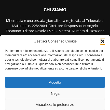
CHI SIAMO
Millemedia è una testata giornalistica registrata al Tribunale di
Matera al n. 228/2004. Direttore Responsabile: Angelo
Tarantino. Editore Resolvis S.r.l. - Matera. Numero di iscrizione
al ROC Registro Operatori Comunicazione n. 17440 del
31/10/2007
Gestisci Consenso Cookie
Contattaci:
redazione@millemedia.it
Per fornire le migliori esperienze, utilizziamo tecnologie come i cookie per
memorizzare e/o accedere alle informazioni del dispositivo. Il consenso a
queste tecnologie ci permetterà di elaborare dati come il comportamento di
navigazione o ID unici su questo sito. Non acconsentire o ritirare il
consenso può influire negativamente su alcune caratteristiche e funzioni.
SEGUICI
Accetta
Nega
Privacy
Contatto
Visualizza le preferenze