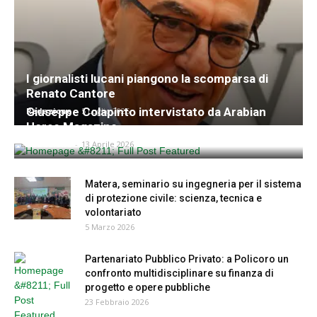
I giornalisti lucani piangono la scomparsa di
Renato Cantore
Giuseppe Colapinto intervistato da Arabian
Redazione
-
5 Luglio 2026
Horse Magazine
Redazione
-
13 Aprile 2026
Matera, seminario su ingegneria per il sistema
di protezione civile: scienza, tecnica e
volontariato
5 Marzo 2026
Partenariato Pubblico Privato: a Policoro un
confronto multidisciplinare su finanza di
progetto e opere pubbliche
23 Febbraio 2026