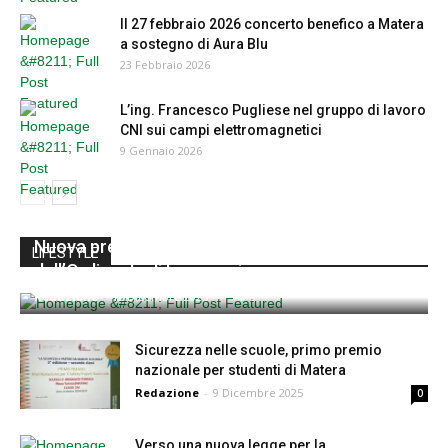
Il 27 febbraio 2026 concerto benefico a Matera
a sostegno di Aura Blu
23 Febbraio 2026
L’ing. Francesco Pugliese nel gruppo di lavoro
CNI sui campi elettromagnetici
9 Gennaio 2026
Nuova prefetta a Matera: il benvenuto
LIFESTYLE
dell’Ordine degli Ingegneri
Redazione
-
12 Dicembre 2025
0
Sicurezza nelle scuole, primo premio
nazionale per studenti di Matera
Redazione
-
9 Dicembre 2025
0
Verso una nuova legge per la