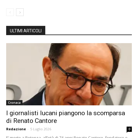
ULTIMI ARTICOLI
Cronaca
I giornalisti lucani piangono la scomparsa
di Renato Cantore
Redazione
-
5 Luglio 2026
0
E’ morto a Potenza, all’età di 74 anni Renato Cantore, fondatore e