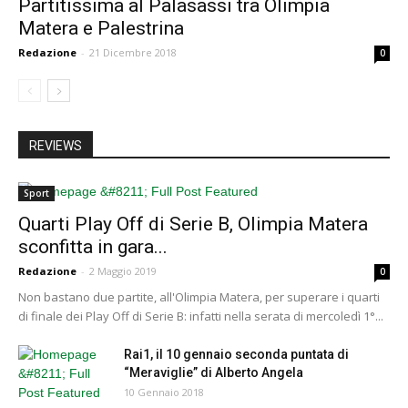
Partitissima al Palasassi tra Olimpia
Matera e Palestrina
Redazione
-
21 Dicembre 2018
0
REVIEWS
Sport
Quarti Play Off di Serie B, Olimpia Matera
sconfitta in gara...
Redazione
-
2 Maggio 2019
0
Non bastano due partite, all'Olimpia Matera, per superare i quarti
di finale dei Play Off di Serie B: infatti nella serata di mercoledì 1°...
Rai1, il 10 gennaio seconda puntata di
“Meraviglie” di Alberto Angela
10 Gennaio 2018