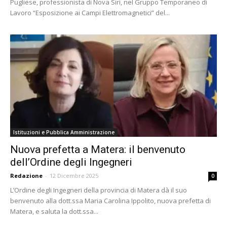
Pugliese, professionista di Nova Siri, nel Gruppo Temporaneo di
Lavoro “Esposizione ai Campi Elettromagnetici” del...
Istituzioni e Pubblica Amministrazione
Nuova prefetta a Matera: il benvenuto
dell’Ordine degli Ingegneri
Redazione
-
12 Dicembre 2025
0
L’Ordine degli Ingegneri della provincia di Matera dà il suo
benvenuto alla dott.ssa Maria Carolina Ippolito, nuova prefetta di
Matera, e saluta la dott.ssa...