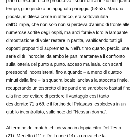
piano di recupero che produceva i suoi frutti all’inizio del quarto
tempo, giungendo a un agognato pareggio (53-53). Mai una
giocata, in difesa come in attacco, era sottovalutata
dall’Olimpia, che non solo non si perdeva d’animo di fronte alle
numerose sortite degli ospiti, ma anzi forniva loro la lampante
dimostrazione di voler restare in partita, vanificando tutti gli
opposti propositi di supremazia. Nell’ultimo quarto, perciò, una
serie di tiri incrociati da ambo le parti manteneva il confronto
sulla lotteria del punto a punto, acceso ma leale, con scarti
pressoché inconsistenti, fino a quando – a meno di quattro
minuti dalla fine – la squadra locale lanciava la stoccata finale,
recuperando un tesoretto di tre punti che sarebbero bastati fino
alla fine per evitare di perdere il vantaggio così tanto
desiderato: 71 a 69, e il fortino del Palasassi esplodeva in un
giubilo incontrollato, sulle note del “Nessun dorma”.
Al termine del match, chiudevano in doppia cifra Del Testa
(21), Merletto (11) e De Leone (14), a prova che la