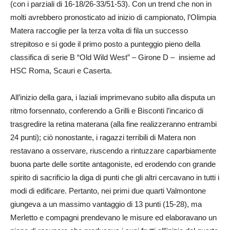
(con i parziali di 16-18/26-33/51-53). Con un trend che non in
molti avrebbero pronosticato ad inizio di campionato, l’Olimpia
Matera raccoglie per la terza volta di fila un successo
strepitoso e si gode il primo posto a punteggio pieno della
classifica di serie B “Old Wild West” – Girone D – insieme ad
HSC Roma, Scauri e Caserta.
All’inizio della gara, i laziali imprimevano subito alla disputa un
ritmo forsennato, conferendo a Grilli e Bisconti l’incarico di
trasgredire la retina materana (alla fine realizzeranno entrambi
24 punti); ciò nonostante, i ragazzi terribili di Matera non
restavano a osservare, riuscendo a rintuzzare caparbiamente
buona parte delle sortite antagoniste, ed erodendo con grande
spirito di sacrificio la diga di punti che gli altri cercavano in tutti i
modi di edificare. Pertanto, nei primi due quarti Valmontone
giungeva a un massimo vantaggio di 13 punti (15-28), ma
Merletto e compagni prendevano le misure ed elaboravano un