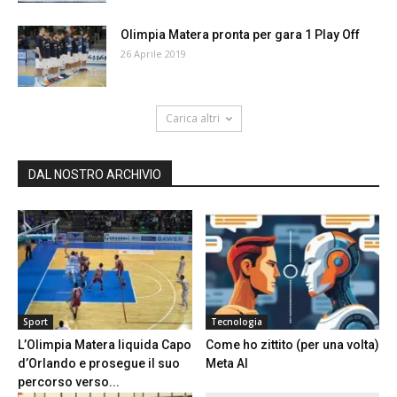
Olimpia Matera pronta per gara 1 Play Off
26 Aprile 2019
Carica altri
DAL NOSTRO ARCHIVIO
Sport
Tecnologia
L’Olimpia Matera liquida Capo
Come ho zittito (per una volta)
d’Orlando e prosegue il suo
Meta AI
percorso verso...