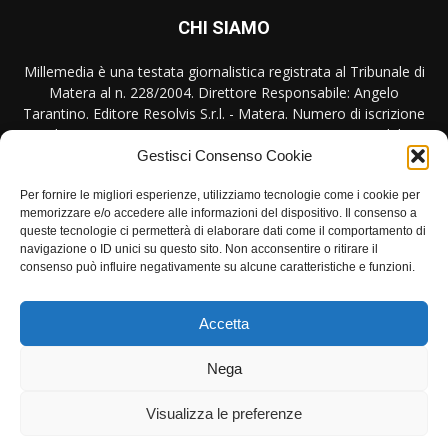
CHI SIAMO
Millemedia è una testata giornalistica registrata al Tribunale di
Matera al n. 228/2004. Direttore Responsabile: Angelo
Tarantino. Editore Resolvis S.r.l. - Matera. Numero di iscrizione
al ROC Registro Operatori Comunicazione n. 17440 del
31/10/2007
Gestisci Consenso Cookie
Per fornire le migliori esperienze, utilizziamo tecnologie come i cookie per
Contattaci:
redazione@millemedia.it
memorizzare e/o accedere alle informazioni del dispositivo. Il consenso a
queste tecnologie ci permetterà di elaborare dati come il comportamento di
navigazione o ID unici su questo sito. Non acconsentire o ritirare il
consenso può influire negativamente su alcune caratteristiche e funzioni.
SEGUICI
Accetta
Nega
Privacy
Contatto
Visualizza le preferenze
© Copyright Millemedia Testata Giornalistica. Tutti i diritti sono riservati.