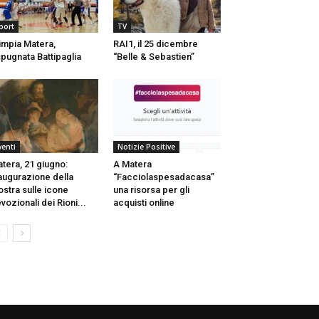
port
TV
impia Matera,
RAI1, il 25 dicembre
pugnata Battipaglia
“Belle & Sebastien”
venti
Notizie Positive
tera, 21 giugno:
A Matera
augurazione della
“Facciolaspesadacasa”
stra sulle icone
una risorsa per gli
vozionali dei Rioni...
acquisti online