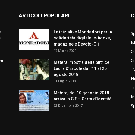
ARTICOLI POPOLARI
C
a
Le iniziative Mondadori per la
Sp
e
solidarietà digitale: e-books,
Is
magazine e Devoto-Oli
17 Marzo 2020
Cu
C
to
Matera, mostra della pittrice
Laura D’Ercole dall’11 al 26
T
agosto 2018
No
31 Luglio 2018
T
Matera, dal 10 gennaio 2018
M
arriva la CIE – Carta d’Identità...
Sp
22 Dicembre 2017