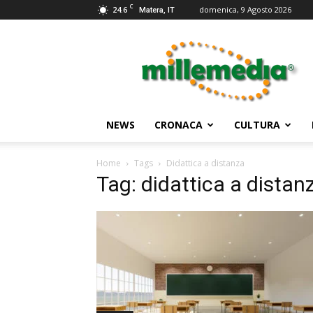
C
24.6
domenica, 9 Agosto 2026
Matera, IT
Millemedia
Testata
Giornalistica
NEWS
CRONACA
CULTURA
Home
Tags
Didattica a distanza
Tag: didattica a distan