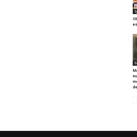
S
Ol
es
E
Ma
in
mo
de