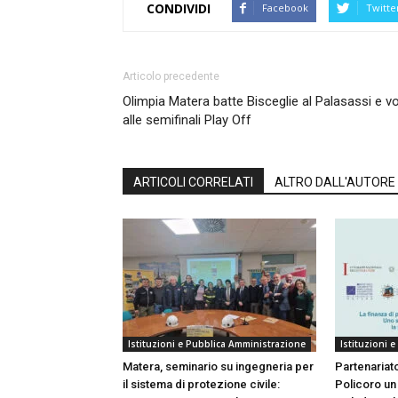
CONDIVIDI
Facebook
Twitte
Articolo precedente
Olimpia Matera batte Bisceglie al Palasassi e v
alle semifinali Play Off
ARTICOLI CORRELATI
ALTRO DALL'AUTORE
Istituzioni e Pubblica Amministrazione
Istituzioni 
Matera, seminario su ingegneria per
Partenariato
il sistema di protezione civile:
Policoro un