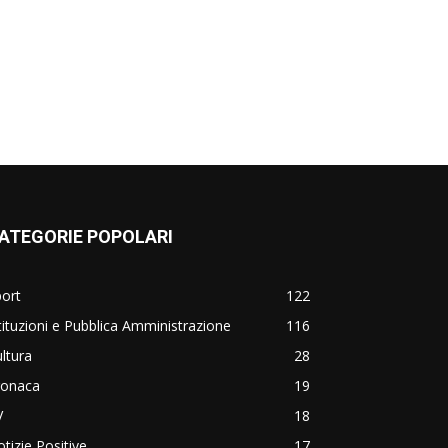
ATEGORIE POPOLARI
ort
122
tituzioni e Pubblica Amministrazione
116
ltura
28
ronaca
19
V
18
tizie Positive
17