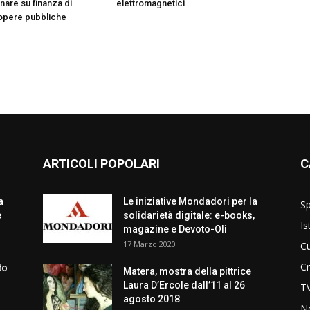
inare su finanza di
elettromagnetici
opere pubbliche
ARTICOLI POPOLARI
C
a
Le iniziative Mondadori per la
Sp
e
solidarietà digitale: e-books,
Is
magazine e Devoto-Oli
17 Marzo 2020
Cu
C
to
Matera, mostra della pittrice
Laura D’Ercole dall’11 al 26
T
agosto 2018
No