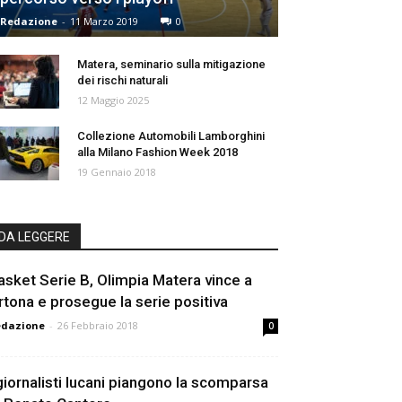
Redazione
-
11 Marzo 2019
0
Matera, seminario sulla mitigazione
dei rischi naturali
12 Maggio 2025
Collezione Automobili Lamborghini
alla Milano Fashion Week 2018
19 Gennaio 2018
DA LEGGERE
asket Serie B, Olimpia Matera vince a
rtona e prosegue la serie positiva
edazione
-
26 Febbraio 2018
0
 giornalisti lucani piangono la scomparsa