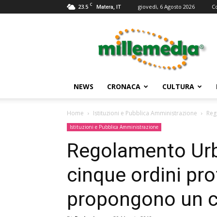
C
23.5
giovedì, 6 Agosto 2026
C
Matera, IT
Millemedia
Testata
Giornalistica
NEWS
CRONACA
CULTURA
Home
Istituzioni e Pubblica Amministrazione
Reg
Istituzioni e Pubblica Amministrazione
Regolamento Urb
cinque ordini pro
propongono un c