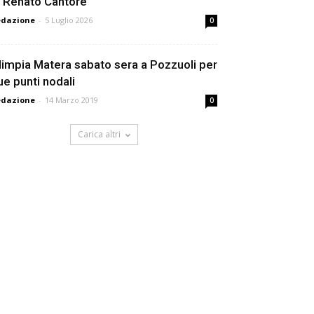
i Renato Cantore
edazione
-
5 Luglio 2026
0
limpia Matera sabato sera a Pozzuoli per
ue punti nodali
edazione
-
14 Marzo 2019
0
Carica altri