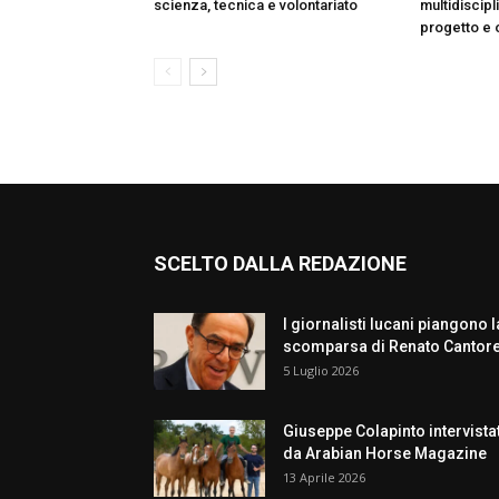
scienza, tecnica e volontariato
multidiscipl
progetto e 
SCELTO DALLA REDAZIONE
I giornalisti lucani piangono l
scomparsa di Renato Cantor
5 Luglio 2026
Giuseppe Colapinto intervista
da Arabian Horse Magazine
13 Aprile 2026