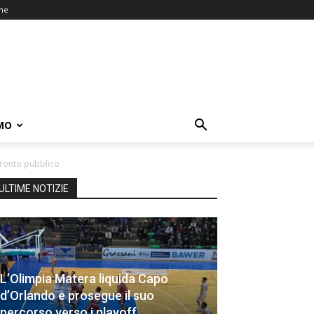
one
MO
fronto pubblico
ULTIME NOTIZIE
L’Olimpia Matera liquida Capo
d’Orlando e prosegue il suo
percorso verso i playoff