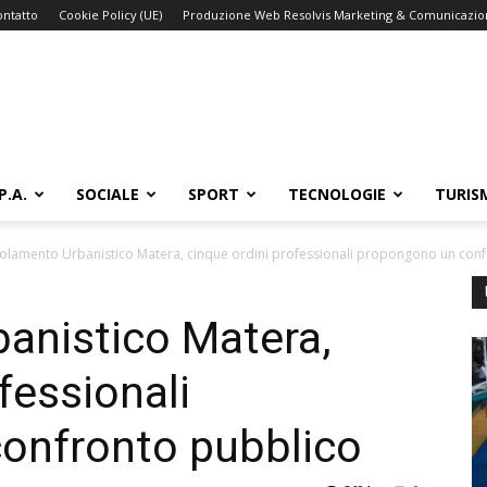
ontatto
Cookie Policy (UE)
Produzione Web Resolvis Marketing & Comunicazi
P.A.
SOCIALE
SPORT
TECNOLOGIE
TURIS
olamento Urbanistico Matera, cinque ordini professionali propongono un con
anistico Matera,
fessionali
onfronto pubblico