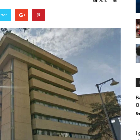
2604
0
tter
B
O
R
I