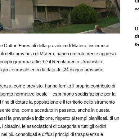
d
R
O
d
R
e Dottori Forestali della provincia di Matera, insieme ai
triali della provincia di Matera, hanno recentemente appreso
ronoprogramma affinché il Regolamento Urbanistico
iglio comunale entro la data del 24 giugno prossimo.
denza, come previsto, hanno fornito il proprio contributo di
laborato normativo locale – esprimono soddisfazione per la
fine di dotare la popolazione e il territorio dello strumento
presente che, come accaduto in passato, anche in questa
 la preventiva indizione, rispetto ai tempi pianificati, di un
cittadini, le associazioni di categoria e tutti gli ordini
ei più consolidati e diffusi principi di trasparenza e