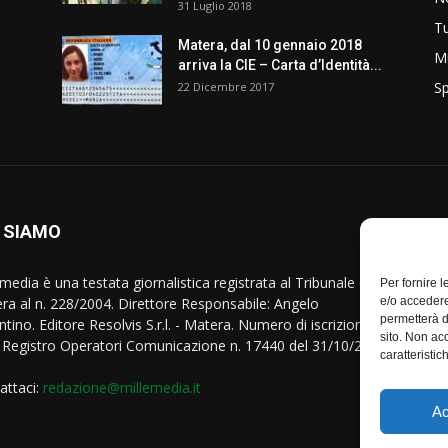
31 Luglio 2018
T
Matera, dal 10 gennaio 2018
M
arriva la CIE – Carta d’Identità...
Sp
22 Dicembre 2017
 SIAMO
S
media è una testata giornalistica registrata al Tribunale di
Per fornire 
ra al n. 228/2004. Direttore Responsabile: Angelo
e/o accedere
permetterà d
tino. Editore Resolvis S.r.l. - Matera. Numero di iscrizione al
sito. Non ac
Registro Operatori Comunicazione n. 17440 del 31/10/2007
caratteristic
attaci:
redazione@millemedia.it
Ac