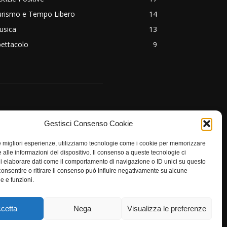
urismo e Tempo Libero
14
usica
13
ettacolo
9
EGUICI
Gestisci Consenso Cookie
le migliori esperienze, utilizziamo tecnologie come i cookie per memorizzare
 alle informazioni del dispositivo. Il consenso a queste tecnologie ci
i elaborare dati come il comportamento di navigazione o ID unici su questo
consentire o ritirare il consenso può influire negativamente su alcune
he e funzioni.
cetta
Nega
Visualizza le preferenze