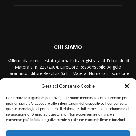
CHI SIAMO
Millemedia è una testata giornalistica registrata al Tribunale di
Matera al n. 228/2004. Direttore Responsabile: Angelo
Tarantino. Editore Resolvis S.r.l. - Matera. Numero di iscrizione
al ROC Registro Operatori Comunicazione n. 17440 del
31/10/2007
Gestisci Consenso Cookie
Contattaci:
redazione@millemedia.it
Per fornire le migliori esperienze, utilizziamo tecnologie come i cookie per
memorizzare e/o accedere alle informazioni del dispositivo. Il consenso a
queste tecnologie ci permetterà di elaborare dati come il comportamento di
navigazione o ID unici su questo sito. Non acconsentire o ritirare il
consenso può influire negativamente su alcune caratteristiche e funzioni.
SEGUICI