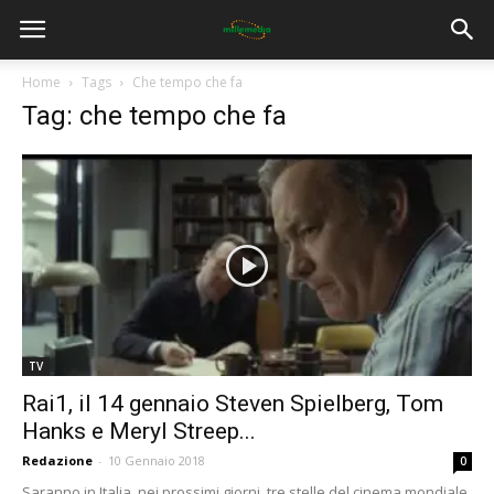
Home
Tags
Che tempo che fa
Tag: che tempo che fa
TV
Rai1, il 14 gennaio Steven Spielberg, Tom
Hanks e Meryl Streep...
Redazione
-
10 Gennaio 2018
0
Saranno in Italia, nei prossimi giorni, tre stelle del cinema mondiale,