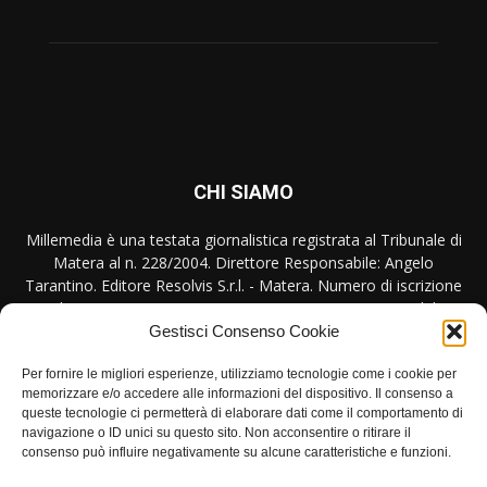
CHI SIAMO
Millemedia è una testata giornalistica registrata al Tribunale di
Matera al n. 228/2004. Direttore Responsabile: Angelo
Tarantino. Editore Resolvis S.r.l. - Matera. Numero di iscrizione
al ROC Registro Operatori Comunicazione n. 17440 del
31/10/2007
Gestisci Consenso Cookie
Contattaci:
redazione@millemedia.it
Per fornire le migliori esperienze, utilizziamo tecnologie come i cookie per
memorizzare e/o accedere alle informazioni del dispositivo. Il consenso a
queste tecnologie ci permetterà di elaborare dati come il comportamento di
navigazione o ID unici su questo sito. Non acconsentire o ritirare il
consenso può influire negativamente su alcune caratteristiche e funzioni.
SEGUICI