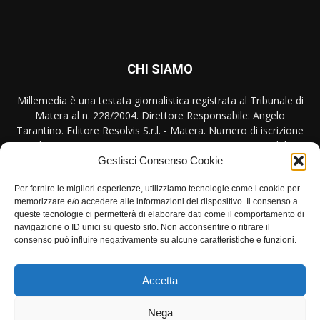
CHI SIAMO
Millemedia è una testata giornalistica registrata al Tribunale di
Matera al n. 228/2004. Direttore Responsabile: Angelo
Tarantino. Editore Resolvis S.r.l. - Matera. Numero di iscrizione
al ROC Registro Operatori Comunicazione n. 17440 del
31/10/2007
Gestisci Consenso Cookie
Per fornire le migliori esperienze, utilizziamo tecnologie come i cookie per
Contattaci:
redazione@millemedia.it
memorizzare e/o accedere alle informazioni del dispositivo. Il consenso a
queste tecnologie ci permetterà di elaborare dati come il comportamento di
navigazione o ID unici su questo sito. Non acconsentire o ritirare il
consenso può influire negativamente su alcune caratteristiche e funzioni.
SEGUICI
Accetta
Nega