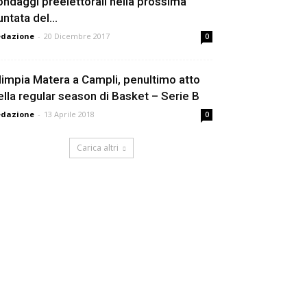
ondaggi preelettorali nella prossima
ntata del...
edazione
-
20 Dicembre 2017
0
limpia Matera a Campli, penultimo atto
ella regular season di Basket – Serie B
edazione
-
13 Aprile 2018
0
Carica altri