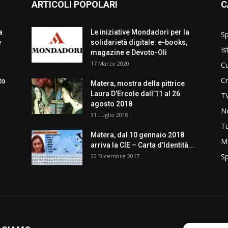
ARTICOLI POPOLARI
C
a
Le iniziative Mondadori per la
Sp
e
solidarietà digitale: e-books,
Is
magazine e Devoto-Oli
17 Marzo 2020
Cu
C
to
Matera, mostra della pittrice
Laura D’Ercole dall’11 al 26
T
agosto 2018
No
31 Luglio 2018
T
Matera, dal 10 gennaio 2018
M
arriva la CIE – Carta d’Identità...
Sp
22 Dicembre 2017