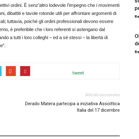
s
ettivi ordini. È senz’altro lodevole l’impegno che i movimenti
pu
ni, dibattiti e tavole rotonde utili per affrontare argomenti di
R
locali; tuttavia, poiché gli ordini professionali devono essere
rno, è preferibile che i loro referenti si astengano dal
O
ndo a tutti i loro colleghi – ed a sé stessi – la libertà di
d
e”.
R
tweet
Articolo successivo
Derado Matera partecipa a iniziativa Assoittica
Italia del 17 dicembre