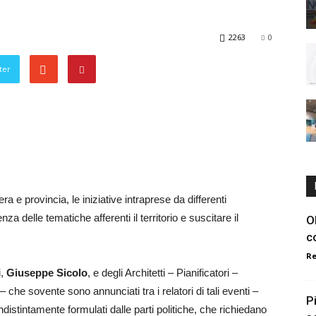
2263
0
ter
a e provincia, le iniziative intraprese da differenti
a delle tematiche afferenti il territorio e suscitare il
O
c
R
i,
Giuseppe Sicolo
, e degli Architetti – Pianificatori –
– che sovente sono annunciati tra i relatori di tali eventi –
P
 indistintamente formulati dalle parti politiche, che richiedano