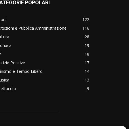
ATEGORIE POPOLARI
ort
122
tituzioni e Pubblica Amministrazione
116
ltura
28
ronaca
19
V
18
tizie Positive
17
urismo e Tempo Libero
14
usica
13
ettacolo
9