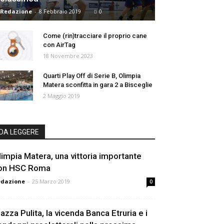
Redazione
-
8 Febbraio 2019
0
Come (rin)tracciare il proprio cane
con AirTag
18 Novembre 2023
Quarti Play Off di Serie B, Olimpia
Matera sconfitta in gara 2 a Bisceglie
2 Maggio 2019
DA LEGGERE
limpia Matera, una vittoria importante
on HSC Roma
edazione
-
25 Marzo 2019
0
iazza Pulita, la vicenda Banca Etruria e i