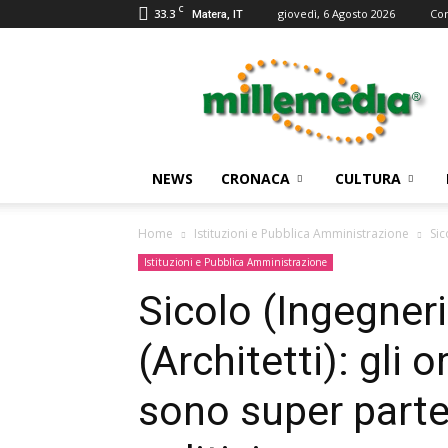
C
33.3
giovedì, 6 Agosto 2026
Con
Matera, IT
Millemedia
Testata
Giornalistica
NEWS
CRONACA
CULTURA
Home
Istituzioni e Pubblica Amministrazione
Sic
Istituzioni e Pubblica Amministrazione
Sicolo (Ingegneri
(Architetti): gli 
sono super partes