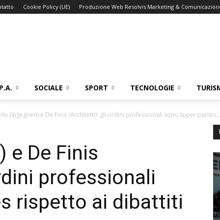
tatto
Cookie Policy (UE)
Produzione Web Resolvis Marketing & Comunicazion
P.A.
SOCIALE
SPORT
TECNOLOGIE
TURIS
olo (Ingegneri) e De Finis (Architetti): gli ordini professionali sono super partes...
) e De Finis
ordini professionali
 rispetto ai dibattiti