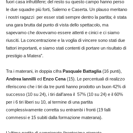
fuori casa infruttifere; del resto su questo campo hanno perso
le due squadre più forti, Salerno e Caserta. Un plauso meritano
i nostri ragazzi per esser stati sempre dentro la partita; è stata
una gara brutta dal punto di vista dello spettacolo, ma
sapevamo che dovevamo essere attenti e cinici e ci siamo
riusciti. La concentrazione e la voglia di vincere sono stati due
fattori importanti, e siamo stati contenti di portare un risultato di
prestigio a Matera”.
Tra i materani, in doppia cifra
Pasquale Battaglia
(16 punti),
Andrea Iannilli
ed
Enzo Cena
(15). Le percentuali di realizzo
riferiscono che i tiri da tre punti hanno prodotto un buon 42% di
successo (10 su 24), i tiri dall’area il 57% (10 su 24) e il 60%
per i 6 tiri liberi su 10, al termine di una partita
complessivamente corretta su entrambi i fronti (19 falli
commessi e 15 subiti dalla formazione materana).
L’ultima partita di campionato (trentesima giornata –