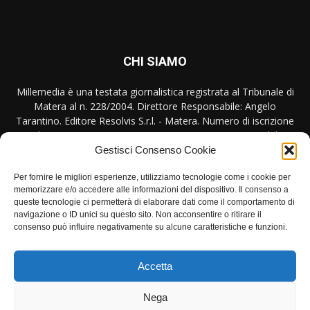
CHI SIAMO
Millemedia è una testata giornalistica registrata al Tribunale di
Matera al n. 228/2004. Direttore Responsabile: Angelo
Tarantino. Editore Resolvis S.r.l. - Matera. Numero di iscrizione
al ROC Registro Operatori Comunicazione n. 17440 del
31/10/2007
Gestisci Consenso Cookie
Contattaci:
redazione@millemedia.it
Per fornire le migliori esperienze, utilizziamo tecnologie come i cookie per
memorizzare e/o accedere alle informazioni del dispositivo. Il consenso a
queste tecnologie ci permetterà di elaborare dati come il comportamento di
navigazione o ID unici su questo sito. Non acconsentire o ritirare il
consenso può influire negativamente su alcune caratteristiche e funzioni.
SEGUICI
Accetta
Nega