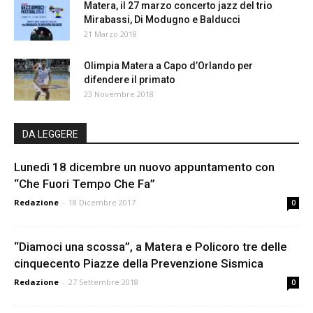
Matera, il 27 marzo concerto jazz del trio
Mirabassi, Di Modugno e Balducci
21 Marzo 2018
Olimpia Matera a Capo d’Orlando per
difendere il primato
23 Novembre 2018
DA LEGGERE
Lunedì 18 dicembre un nuovo appuntamento con
“Che Fuori Tempo Che Fa”
Redazione
-
18 Dicembre 2017
0
“Diamoci una scossa”, a Matera e Policoro tre delle
cinquecento Piazze della Prevenzione Sismica
Redazione
-
27 Settembre 2018
0