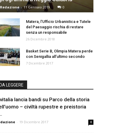
Redazione
-
11 Gennaio 2019
0
Matera, l’Ufficio Urbanistica e Tutele
del Paesaggio rischia di restare
senza un responsabile
26 Dicembre 2018
Basket Serie B, Olimpia Matera perde
con Senigallia all’ultimo secondo
7 Dicembre 2017
DA LEGGERE
nvitalia lancia bandi su Parco della storia
ell’uomo – civiltà rupestre e preistoria
..
edazione
-
19 Dicembre 2017
0