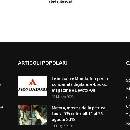
studentesca?
ARTICOLI POPOLARI
C
a
Le iniziative Mondadori per la
Sp
e
solidarietà digitale: e-books,
Is
magazine e Devoto-Oli
17 Marzo 2020
Cu
C
to
Matera, mostra della pittrice
Laura D’Ercole dall’11 al 26
T
agosto 2018
No
31 Luglio 2018