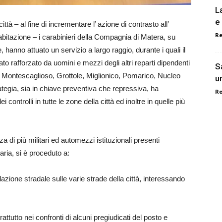
L
e 
 città – al fine di incrementare l’ azione di contrasto all’
R
in abitazione – i carabinieri della Compagnia di Matera, su
hanno attuato un servizio a largo raggio, durante i quali il
tato rafforzato da uomini e mezzi degli altri reparti dipendenti
S
 Montescaglioso, Grottole, Miglionico, Pomarico, Nucleo
u
ategia, sia in chiave preventiva che repressiva, ha
R
controlli in tutte le zone della città ed inoltre in quelle più
a di più militari ed automezzi istituzionali presenti
ia, si è proceduto a:
olazione stradale sulle varie strade della città, interessando
attutto nei confronti di alcuni pregiudicati del posto e