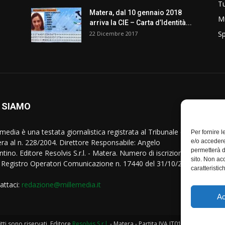
T
Matera, dal 10 gennaio 2018
M
arriva la CIE – Carta d’Identità...
Sp
22 Dicembre 2017
 SIAMO
S
media è una testata giornalistica registrata al Tribunale di
Per fornire 
ra al n. 228/2004. Direttore Responsabile: Angelo
e/o accedere
permetterà d
tino. Editore Resolvis S.r.l. - Matera. Numero di iscrizione al
sito. Non ac
Registro Operatori Comunicazione n. 17440 del 31/10/2007
caratteristic
attaci:
redazione@millemedia.it
Ac
tti sono riservati. Editore
Resolvis S.r.l.
- Matera - Partita IVA IT01097740771