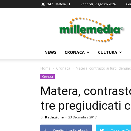
C
34
venerdì, 7 Agosto 2026
Co
Matera, IT
Millemedia
Testata
Giornalistica
NEWS
CRONACA
CULTURA
Home
Cronaca
Matera, contrasto ai furti: denunc
Cronaca
Matera, contrasto
tre pregiudicati 
Di
Redazione
-
23 Dicembre 2017
Condividi su Facebook
Tweet su Twi