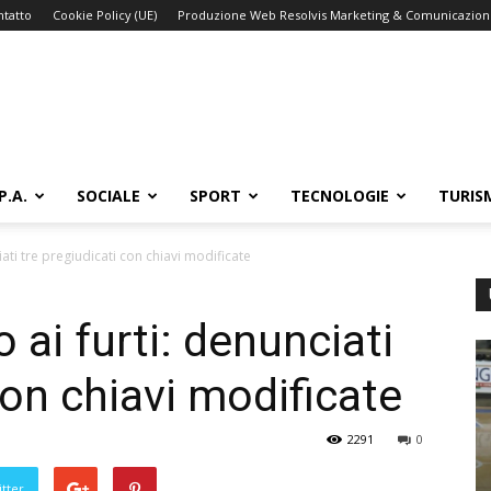
ntatto
Cookie Policy (UE)
Produzione Web Resolvis Marketing & Comunicazio
P.A.
SOCIALE
SPORT
TECNOLOGIE
TURIS
iati tre pregiudicati con chiavi modificate
 ai furti: denunciati
con chiavi modificate
2291
0
tter