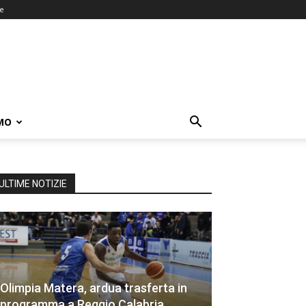
ne
MO
ULTIME NOTIZIE
Olimpia Matera, ardua trasferta in
programma a Reggio Calabria