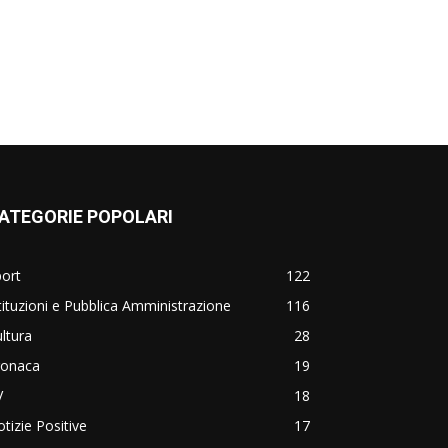
ATEGORIE POPOLARI
ort
122
tituzioni e Pubblica Amministrazione
116
ltura
28
ronaca
19
V
18
tizie Positive
17