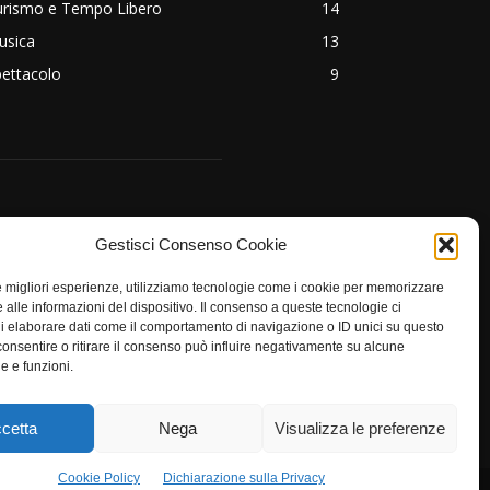
urismo e Tempo Libero
14
usica
13
ettacolo
9
EGUICI
Gestisci Consenso Cookie
le migliori esperienze, utilizziamo tecnologie come i cookie per memorizzare
 alle informazioni del dispositivo. Il consenso a queste tecnologie ci
i elaborare dati come il comportamento di navigazione o ID unici su questo
consentire o ritirare il consenso può influire negativamente su alcune
he e funzioni.
cetta
Nega
Visualizza le preferenze
Cookie Policy
Dichiarazione sulla Privacy
Privacy
Contatto