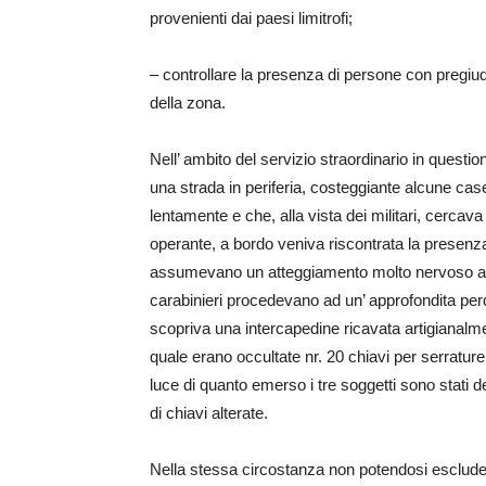
provenienti dai paesi limitrofi;
– controllare la presenza di persone con pregiud
della zona.
Nell’ ambito del servizio straordinario in question
una strada in periferia, costeggiante alcune case
lentamente e che, alla vista dei militari, cerca
operante, a bordo veniva riscontrata la presenza 
assumevano un atteggiamento molto nervoso all’
carabinieri procedevano ad un’ approfondita perq
scopriva una intercapedine ricavata artigianalment
quale erano occultate nr. 20 chiavi per serrature,
luce di quanto emerso i tre soggetti sono stati de
di chiavi alterate.
Nella stessa circostanza non potendosi escludere