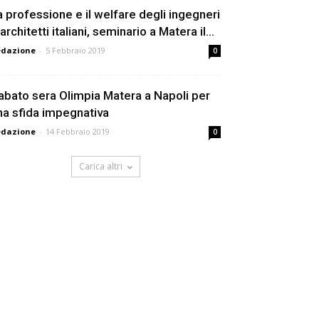
a professione e il welfare degli ingegneri
architetti italiani, seminario a Matera il...
edazione
-
5 Febbraio 2019
0
abato sera Olimpia Matera a Napoli per
na sfida impegnativa
edazione
-
14 Febbraio 2019
0
Carica altri