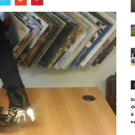
I
d
a.
R