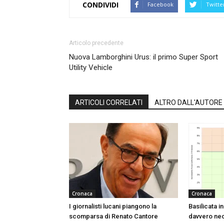
CONDIVIDI
Facebook
Twitte
Articolo precedente
Nuova Lamborghini Urus: il primo Super Sport
Utility Vehicle
ARTICOLI CORRELATI
ALTRO DALL'AUTORE
Cronaca
Cronaca
I giornalisti lucani piangono la
Basilicata i
scomparsa di Renato Cantore
davvero ne