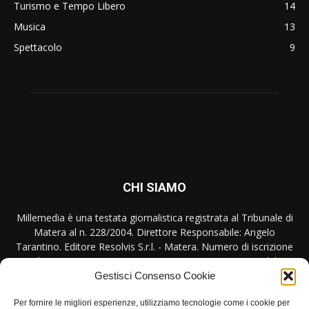
Turismo e Tempo Libero
14
Musica
13
Spettacolo
9
CHI SIAMO
Millemedia è una testata giornalistica registrata al Tribunale di
Matera al n. 228/2004. Direttore Responsabile: Angelo
Tarantino. Editore Resolvis S.r.l. - Matera. Numero di iscrizione
al ROC Registro Operatori Comunicazione n. 17440 del
31/10/2007
Gestisci Consenso Cookie
Per fornire le migliori esperienze, utilizziamo tecnologie come i cookie per
Contattaci:
redazione@millemedia.it