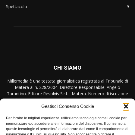
Spettacolo
9
CHI SIAMO
Millemedia è una testata giornalistica registrata al Tribunale di
Matera al n. 228/2004. Direttore Responsabile: Angelo
Tarantino. Editore Resolvis S.r.l. - Matera. Numero di iscrizione
al ROC Registro Operatori Comunicazione n. 17440 del
31/10/2007
Gestisci Consenso Cookie
Contattaci:
redazione@millemedia.it
Per fornire le migliori esperienze, utilizziamo tecnologie come i cookie per
memorizzare e/o accedere alle informazioni del dispositivo. Il consenso a
queste tecnologie ci permetterà di elaborare dati come il comportamento di
navigazione o ID unici su questo sito. Non acconsentire o ritirare il