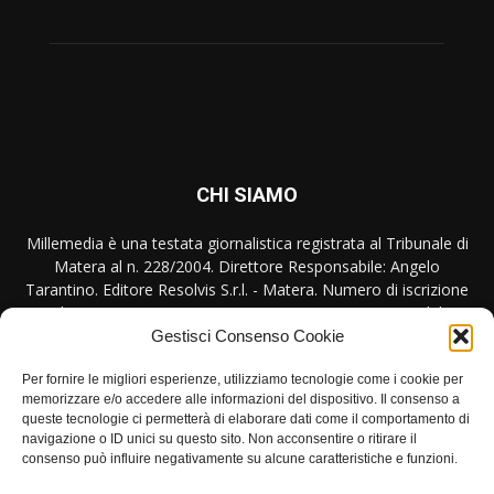
CHI SIAMO
Millemedia è una testata giornalistica registrata al Tribunale di
Matera al n. 228/2004. Direttore Responsabile: Angelo
Tarantino. Editore Resolvis S.r.l. - Matera. Numero di iscrizione
al ROC Registro Operatori Comunicazione n. 17440 del
31/10/2007
Gestisci Consenso Cookie
Contattaci:
redazione@millemedia.it
Per fornire le migliori esperienze, utilizziamo tecnologie come i cookie per
memorizzare e/o accedere alle informazioni del dispositivo. Il consenso a
queste tecnologie ci permetterà di elaborare dati come il comportamento di
navigazione o ID unici su questo sito. Non acconsentire o ritirare il
consenso può influire negativamente su alcune caratteristiche e funzioni.
SEGUICI