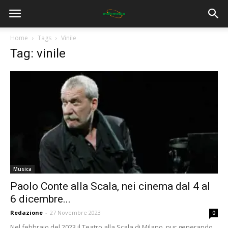
Home
Tags
Vinile
Tag: vinile
Musica
Paolo Conte alla Scala, nei cinema dal 4 al
6 dicembre...
Redazione
-
27 Novembre 2023
0
Nel febbraio del 2023 il Teatro alla Scala di Milano, pur generando