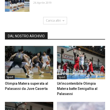
26 Aprile 2019
Carica altri
DAL NOSTRO ARCHIVIO
Sport
Sport
Olimpia Matera superata al
Un’incontenibile Olimpia
Palasassi da Juve Caserta
Matera batte Senigallia al
Palasassi