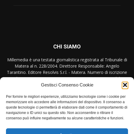
CHI SIAMO
Millemedia è una testata giornalistica registrata al Tribunale di
Matera al n. 228/2004. Direttore Responsabile: Angelo
Tarantino. Editore Resolvis S.r.l. - Matera. Numero di iscrizione
al ROC Registro Operatori Comunicazione n. 17440 del
31/10/2007
Gestisci Consenso Cookie
Contattaci:
redazione@millemedia.it
Per fornire le migliori esperienze, utilizziamo tecnologie come i cookie per
memorizzare e/o accedere alle informazioni del dispositivo. Il consenso a
queste tecnologie ci permetterà di elaborare dati come il comportamento di
navigazione o ID unici su questo sito. Non acconsentire o ritirare il
consenso può influire negativamente su alcune caratteristiche e funzioni.
SEGUICI