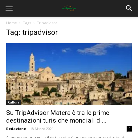
Home
Tags
Tripadvisor
Tag: tripadvisor
Cultura
Su TripAdvisor Matera è tra le prime
destinazioni turisiche mondiali di...
Redazione
-
18 Marzo 2021
0
Almeno per una volta il diciassette è un numero fortunato: infatti