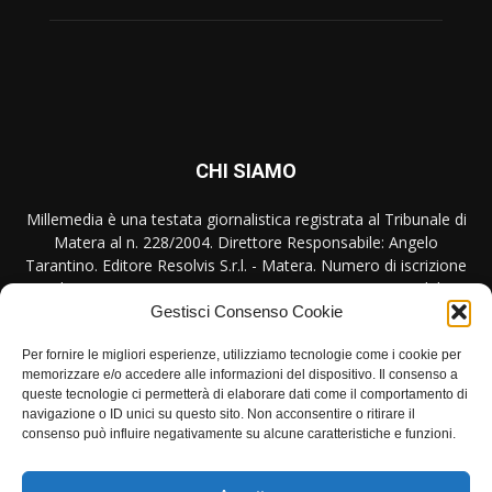
CHI SIAMO
Millemedia è una testata giornalistica registrata al Tribunale di
Matera al n. 228/2004. Direttore Responsabile: Angelo
Tarantino. Editore Resolvis S.r.l. - Matera. Numero di iscrizione
al ROC Registro Operatori Comunicazione n. 17440 del
31/10/2007
Gestisci Consenso Cookie
Contattaci:
redazione@millemedia.it
Per fornire le migliori esperienze, utilizziamo tecnologie come i cookie per
memorizzare e/o accedere alle informazioni del dispositivo. Il consenso a
queste tecnologie ci permetterà di elaborare dati come il comportamento di
navigazione o ID unici su questo sito. Non acconsentire o ritirare il
consenso può influire negativamente su alcune caratteristiche e funzioni.
SEGUICI