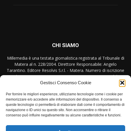
CHI SIAMO
Millemedia è una testata giornalistica registrata al Tribunale di
Matera al n. 228/2004. Direttore Responsabile: Angelo
Tarantino. Editore Resolvis S.r.l. - Matera. Numero di iscrizione
al ROC Registro Operatori Comunicazione n. 17440 del
31/10/2007
Gestisci Consenso Cookie
Contattaci:
redazione@millemedia.it
Per fornire le migliori esperienze, utilizziamo tecnologie come i cookie per
memorizzare e/o accedere alle informazioni del dispositivo. Il consenso a
queste tecnologie ci permetterà di elaborare dati come il comportamento di
navigazione o ID unici su questo sito. Non acconsentire o ritirare il
consenso può influire negativamente su alcune caratteristiche e funzioni.
SEGUICI