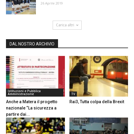
26 Aprile 2019
Carica altri
DAL NOSTRO ARCHIVIO
Istituzioni e Pubblica
Amministrazione
TV
Anche a Matera il progetto
Rai3, Tutta colpa della Brexit
nazionale “La sicurezza a
partire dai...