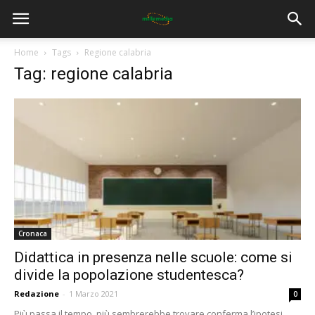
Home
Tags
Regione calabria
Tag: regione calabria
Cronaca
Didattica in presenza nelle scuole: come si
divide la popolazione studentesca?
Redazione
-
1 Marzo 2021
0
Più passa il tempo, più sembrerebbe trovare conferma l’ipotesi