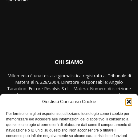
CHI SIAMO
Millemedia è una testata giornalistica registrata al Tribunale di
Matera al n. 228/2004. Direttore Responsabile: Angelo
Tarantino. Editore Resolvis S.r.l. - Matera. Numero di iscrizione
al ROC Registro Operatori Comunicazione n. 17440 del
31/10/2007
Gestisci Consenso Cookie
Contattaci:
redazione@millemedia.it
Per fornire le migliori esperienze, utilizziamo tecnologie come i cookie per
memorizzare e/o accedere alle informazioni del dispositivo. Il consenso a
queste tecnologie ci permetterà di elaborare dati come il comportamento di
navigazione o ID unici su questo sito. Non acconsentire o ritirare il
consenso può influire negativamente su alcune caratteristiche e funzioni.