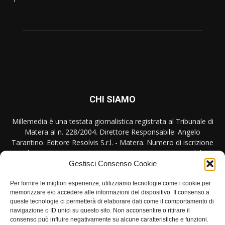
CHI SIAMO
Millemedia è una testata giornalistica registrata al Tribunale di
Matera al n. 228/2004. Direttore Responsabile: Angelo
Tarantino. Editore Resolvis S.r.l. - Matera. Numero di iscrizione
al ROC Registro Operatori Comunicazione n. 17440 del
31/10/2007
Gestisci Consenso Cookie
Contattaci:
redazione@millemedia.it
Per fornire le migliori esperienze, utilizziamo tecnologie come i cookie per
memorizzare e/o accedere alle informazioni del dispositivo. Il consenso a
queste tecnologie ci permetterà di elaborare dati come il comportamento di
navigazione o ID unici su questo sito. Non acconsentire o ritirare il
consenso può influire negativamente su alcune caratteristiche e funzioni.
SEGUICI