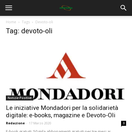
Home
Tags
Devoto-oli
Tag: devoto-oli
Notizie Positive
Le iniziative Mondadori per la solidarietà
digitale: e-books, magazine e Devoto-Oli
Redazione
-
17 Marzo 2020
0
E-book gratuiti, 50 mila abbonamenti gratuiti per tre mesi ai