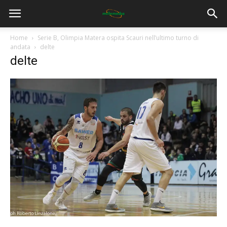
Home
Serie B, Olimpia Matera ospita Scauri nell’ultimo turno di
andata
delte
delte