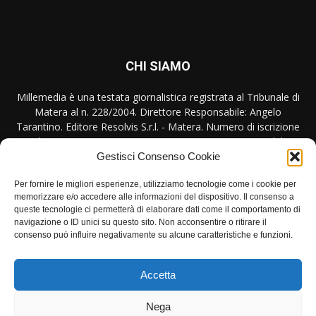
CHI SIAMO
Millemedia è una testata giornalistica registrata al Tribunale di
Matera al n. 228/2004. Direttore Responsabile: Angelo
Tarantino. Editore Resolvis S.r.l. - Matera. Numero di iscrizione
al ROC Registro Operatori Comunicazione n. 17440 del
31/10/2007
Gestisci Consenso Cookie
Per fornire le migliori esperienze, utilizziamo tecnologie come i cookie per
Contattaci:
redazione@millemedia.it
memorizzare e/o accedere alle informazioni del dispositivo. Il consenso a
queste tecnologie ci permetterà di elaborare dati come il comportamento di
navigazione o ID unici su questo sito. Non acconsentire o ritirare il
consenso può influire negativamente su alcune caratteristiche e funzioni.
SEGUICI
Accetta
Nega