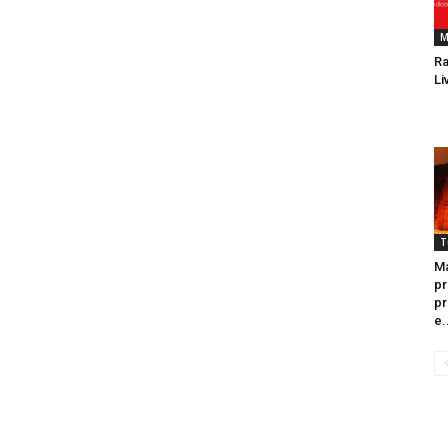
M
Ra
Li
T
Ma
pr
pr
e.