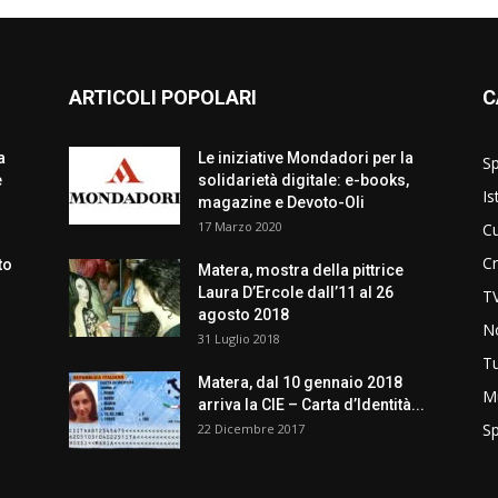
ARTICOLI POPOLARI
C
a
Le iniziative Mondadori per la
Sp
e
solidarietà digitale: e-books,
Is
magazine e Devoto-Oli
17 Marzo 2020
Cu
C
to
Matera, mostra della pittrice
Laura D’Ercole dall’11 al 26
T
agosto 2018
No
31 Luglio 2018
T
Matera, dal 10 gennaio 2018
M
arriva la CIE – Carta d’Identità...
Sp
22 Dicembre 2017