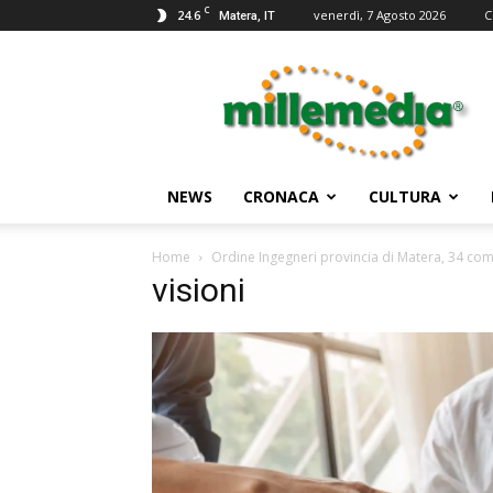
C
24.6
venerdì, 7 Agosto 2026
C
Matera, IT
Millemedia
Testata
Giornalistica
NEWS
CRONACA
CULTURA
Home
Ordine Ingegneri provincia di Matera, 34 com
visioni