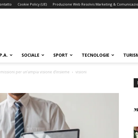
ontatto
Cookie Policy (UE)
Produzione Web Resolvis Marketing & Comunicazi
P.A.
SOCIALE
SPORT
TECNOLOGIE
TURIS
missioni per un’ampia visione d’insieme
visioni