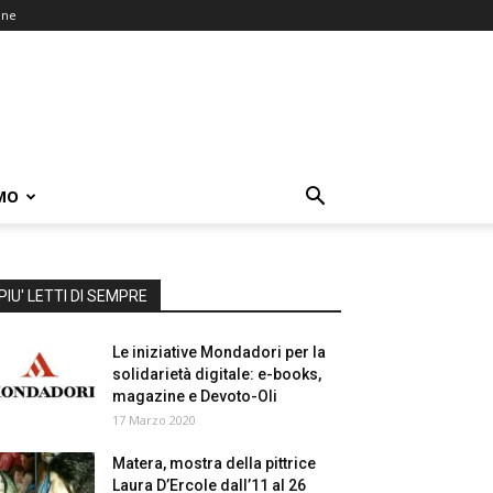
one
MO
PIU' LETTI DI SEMPRE
Le iniziative Mondadori per la
solidarietà digitale: e-books,
magazine e Devoto-Oli
17 Marzo 2020
Matera, mostra della pittrice
Laura D’Ercole dall’11 al 26