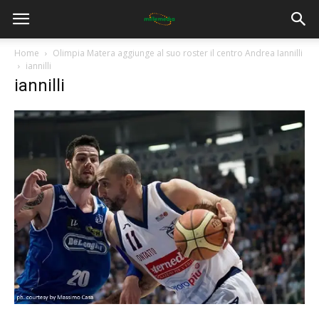
Home
Olimpia Matera aggiunge al suo roster il centro Andrea Iannilli
iannilli
iannilli