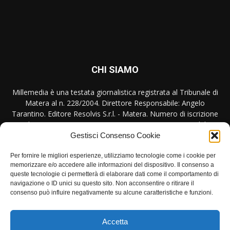
CHI SIAMO
Millemedia è una testata giornalistica registrata al Tribunale di
Matera al n. 228/2004. Direttore Responsabile: Angelo
Tarantino. Editore Resolvis S.r.l. - Matera. Numero di iscrizione
al ROC Registro Operatori Comunicazione n. 17440 del
31/10/2007
Gestisci Consenso Cookie
Per fornire le migliori esperienze, utilizziamo tecnologie come i cookie per
Contattaci:
redazione@millemedia.it
memorizzare e/o accedere alle informazioni del dispositivo. Il consenso a
queste tecnologie ci permetterà di elaborare dati come il comportamento di
navigazione o ID unici su questo sito. Non acconsentire o ritirare il
consenso può influire negativamente su alcune caratteristiche e funzioni.
SEGUICI
Accetta