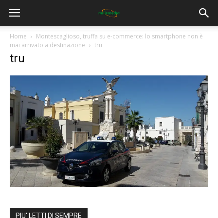
Home
Montescaglioso, truffa su e-commerce: lo smartphone non è
mai arrivato a destinazione
tru
tru
PIU' LETTI DI SEMPRE