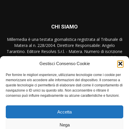
CHI SIAMO
Millemedia è una testata giornalistica registrata al Tribunale di
Matera al n. 228/2004. Direttore Responsabile: Angelo
Tarantino. Editore Resolvis S.r.l. - Matera. Numero di iscrizione
al ROC Registro Operatori Comunicazione n. 17440 del
31/10/2007
Gestisci Consenso Cookie
Per fornire le migliori esperienze, utilizziamo tecnologie come i cookie per
Contattaci:
redazione@millemedia.it
memorizzare e/o accedere alle informazioni del dispositivo. Il consenso a
queste tecnologie ci permetterà di elaborare dati come il comportamento di
navigazione o ID unici su questo sito. Non acconsentire o ritirare il
consenso può influire negativamente su alcune caratteristiche e funzioni.
SEGUICI
Accetta
Nega