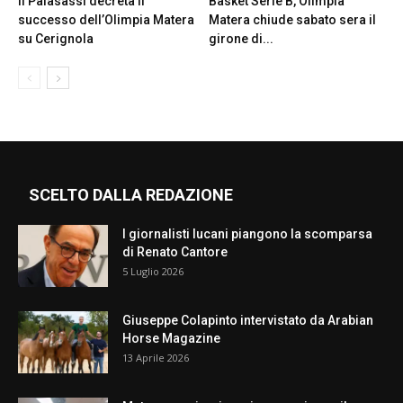
Il Palasassi decreta il
Basket Serie B, Olimpia
successo dell’Olimpia Matera
Matera chiude sabato sera il
su Cerignola
girone di...
SCELTO DALLA REDAZIONE
I giornalisti lucani piangono la scomparsa
di Renato Cantore
5 Luglio 2026
Giuseppe Colapinto intervistato da Arabian
Horse Magazine
13 Aprile 2026