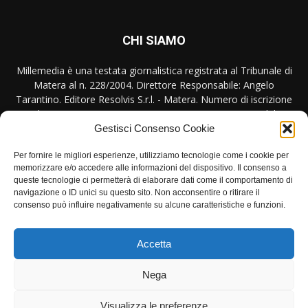
CHI SIAMO
Millemedia è una testata giornalistica registrata al Tribunale di
Matera al n. 228/2004. Direttore Responsabile: Angelo
Tarantino. Editore Resolvis S.r.l. - Matera. Numero di iscrizione
al ROC Registro Operatori Comunicazione n. 17440 del
31/10/2007
Gestisci Consenso Cookie
Per fornire le migliori esperienze, utilizziamo tecnologie come i cookie per
Contattaci:
redazione@millemedia.it
memorizzare e/o accedere alle informazioni del dispositivo. Il consenso a
queste tecnologie ci permetterà di elaborare dati come il comportamento di
navigazione o ID unici su questo sito. Non acconsentire o ritirare il
consenso può influire negativamente su alcune caratteristiche e funzioni.
SEGUICI
Accetta
Nega
Privacy
Contatto
Visualizza le preferenze