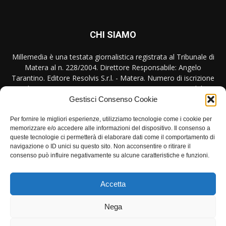
CHI SIAMO
Millemedia è una testata giornalistica registrata al Tribunale di
Matera al n. 228/2004. Direttore Responsabile: Angelo
Tarantino. Editore Resolvis S.r.l. - Matera. Numero di iscrizione
al ROC Registro Operatori Comunicazione n. 17440 del
31/10/2007
Gestisci Consenso Cookie
Per fornire le migliori esperienze, utilizziamo tecnologie come i cookie per
Contattaci:
redazione@millemedia.it
memorizzare e/o accedere alle informazioni del dispositivo. Il consenso a
queste tecnologie ci permetterà di elaborare dati come il comportamento di
navigazione o ID unici su questo sito. Non acconsentire o ritirare il
consenso può influire negativamente su alcune caratteristiche e funzioni.
SEGUICI
Accetta
Nega
Privacy
Contatto