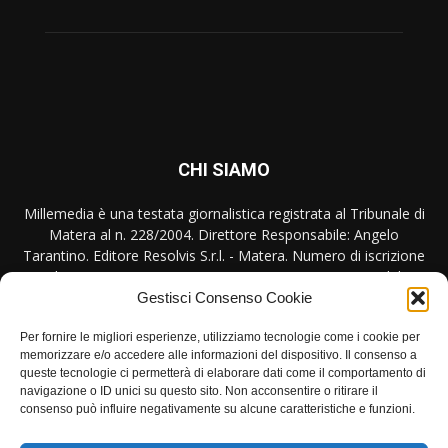
CHI SIAMO
Millemedia è una testata giornalistica registrata al Tribunale di
Matera al n. 228/2004. Direttore Responsabile: Angelo
Tarantino. Editore Resolvis S.r.l. - Matera. Numero di iscrizione
al ROC Registro Operatori Comunicazione n. 17440 del
31/10/2007
Gestisci Consenso Cookie
Per fornire le migliori esperienze, utilizziamo tecnologie come i cookie per
Contattaci:
redazione@millemedia.it
memorizzare e/o accedere alle informazioni del dispositivo. Il consenso a
queste tecnologie ci permetterà di elaborare dati come il comportamento di
navigazione o ID unici su questo sito. Non acconsentire o ritirare il
consenso può influire negativamente su alcune caratteristiche e funzioni.
SEGUICI