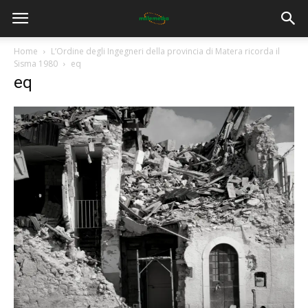
Home
L’Ordine degli Ingegneri della provincia di Matera ricorda il
Sisma 1980
eq
eq