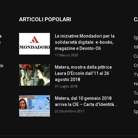
ARTICOLI POPOLARI
C
a
Le iniziative Mondadori per la
Sp
e
solidarietà digitale: e-books,
Is
magazine e Devoto-Oli
17 Marzo 2020
Cu
C
to
Matera, mostra della pittrice
Laura D’Ercole dall’11 al 26
T
agosto 2018
No
31 Luglio 2018
T
Matera, dal 10 gennaio 2018
M
arriva la CIE – Carta d’Identità...
Sp
22 Dicembre 2017