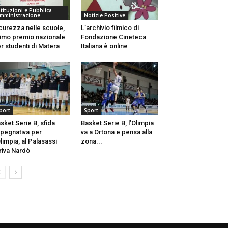
stituzioni e Pubblica
mministrazione
Notizie Positive
curezza nelle scuole,
L’archivio filmico di
imo premio nazionale
Fondazione Cineteca
r studenti di Matera
Italiana è online
port
Sport
sket Serie B, sfida
Basket Serie B, l’Olimpia
pegnativa per
va a Ortona e pensa alla
Olimpia, al Palasassi
zona...
riva Nardò