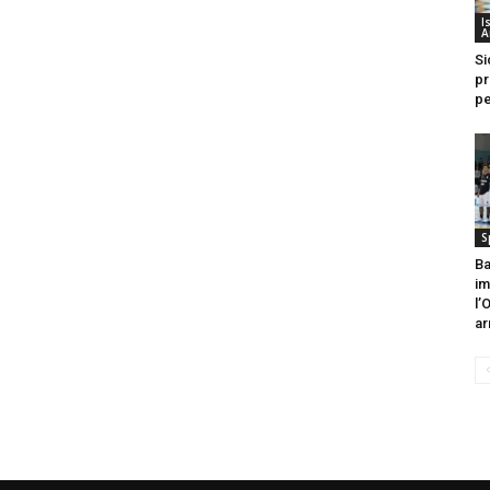
I
A
Si
pr
pe
S
Ba
im
l’
ar