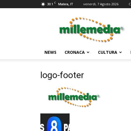
C
30.1
venerdì, 7 Agosto 2026
C
Matera, IT
Millemedia
Testata
Giornalistica
NEWS
CRONACA
CULTURA
logo-footer