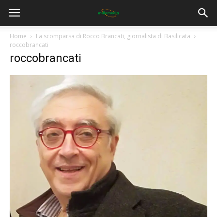
Home
La scomparsa di Rocco Brancati, giornalista di Basilicata
roccobrancati
roccobrancati