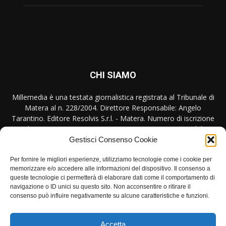
CHI SIAMO
Millemedia è una testata giornalistica registrata al Tribunale di
Matera al n. 228/2004. Direttore Responsabile: Angelo
Tarantino. Editore Resolvis S.r.l. - Matera. Numero di iscrizione
al ROC Registro Operatori Comunicazione n. 17440 del
31/10/2007
Gestisci Consenso Cookie
Per fornire le migliori esperienze, utilizziamo tecnologie come i cookie per
Contattaci:
redazione@millemedia.it
memorizzare e/o accedere alle informazioni del dispositivo. Il consenso a
queste tecnologie ci permetterà di elaborare dati come il comportamento di
navigazione o ID unici su questo sito. Non acconsentire o ritirare il
consenso può influire negativamente su alcune caratteristiche e funzioni.
SEGUICI
Accetta