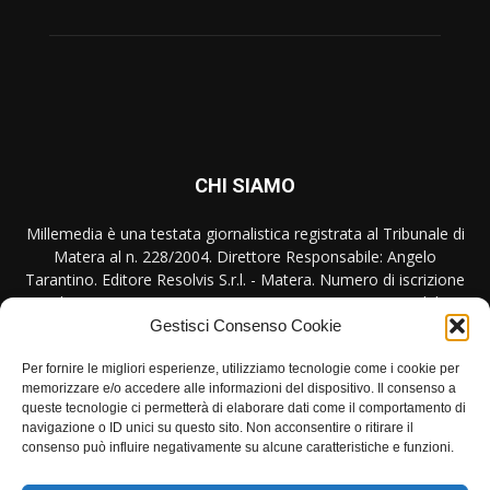
CHI SIAMO
Millemedia è una testata giornalistica registrata al Tribunale di
Matera al n. 228/2004. Direttore Responsabile: Angelo
Tarantino. Editore Resolvis S.r.l. - Matera. Numero di iscrizione
al ROC Registro Operatori Comunicazione n. 17440 del
31/10/2007
Gestisci Consenso Cookie
Per fornire le migliori esperienze, utilizziamo tecnologie come i cookie per
Contattaci:
redazione@millemedia.it
memorizzare e/o accedere alle informazioni del dispositivo. Il consenso a
queste tecnologie ci permetterà di elaborare dati come il comportamento di
navigazione o ID unici su questo sito. Non acconsentire o ritirare il
consenso può influire negativamente su alcune caratteristiche e funzioni.
SEGUICI