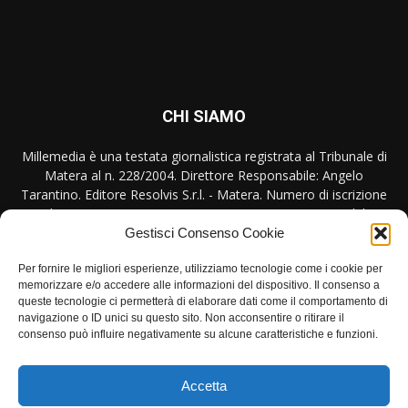
CHI SIAMO
Millemedia è una testata giornalistica registrata al Tribunale di
Matera al n. 228/2004. Direttore Responsabile: Angelo
Tarantino. Editore Resolvis S.r.l. - Matera. Numero di iscrizione
al ROC Registro Operatori Comunicazione n. 17440 del
31/10/2007
Gestisci Consenso Cookie
Per fornire le migliori esperienze, utilizziamo tecnologie come i cookie per
Contattaci:
redazione@millemedia.it
memorizzare e/o accedere alle informazioni del dispositivo. Il consenso a
queste tecnologie ci permetterà di elaborare dati come il comportamento di
navigazione o ID unici su questo sito. Non acconsentire o ritirare il
consenso può influire negativamente su alcune caratteristiche e funzioni.
SEGUICI
Accetta