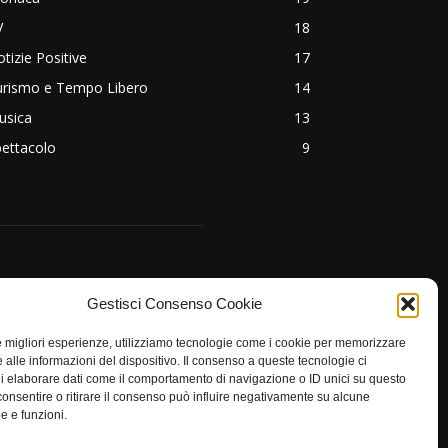
V
18
tizie Positive
17
urismo e Tempo Libero
14
usica
13
ettacolo
9
EGUICI
Gestisci Consenso Cookie
le migliori esperienze, utilizziamo tecnologie come i cookie per memorizzare
 alle informazioni del dispositivo. Il consenso a queste tecnologie ci
i elaborare dati come il comportamento di navigazione o ID unici su questo
consentire o ritirare il consenso può influire negativamente su alcune
he e funzioni.