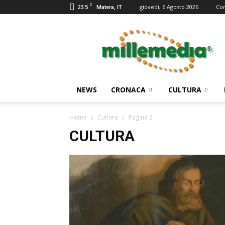
C
23.5
giovedì, 6 Agosto 2026
Con
Matera, IT
Millemedia
Testata
Giornalistica
NEWS
CRONACA
CULTURA
Home
Cultura
Pagina 2
CULTURA