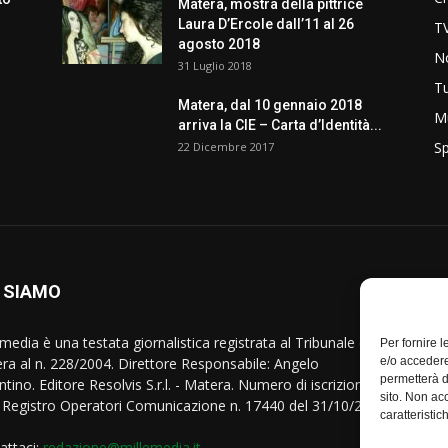
Matera, mostra della pittrice
Laura D’Ercole dall’11 al 26
T
agosto 2018
No
31 Luglio 2018
T
Matera, dal 10 gennaio 2018
M
arriva la CIE – Carta d’Identità...
Sp
22 Dicembre 2017
 SIAMO
S
media è una testata giornalistica registrata al Tribunale di
Per fornire 
ra al n. 228/2004. Direttore Responsabile: Angelo
e/o accedere
permetterà d
tino. Editore Resolvis S.r.l. - Matera. Numero di iscrizione al
sito. Non ac
Registro Operatori Comunicazione n. 17440 del 31/10/2007
caratteristic
attaci:
redazione@millemedia.it