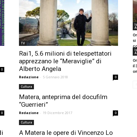
I
A
Or
si
TV
co
I
Rai1, 5.6 milioni di telespettatori
A
apprezzano le “Meraviglie” di
Or
il
Alberto Angela
0
on
Redazione
-
5 Gennaio 2018
0
Cultura
Matera, anteprima del docufilm
“Guerrieri”
Redazione
-
19 Dicembre 2017
0
0
Cultura
di
A Matera le opere di Vincenzo Lo