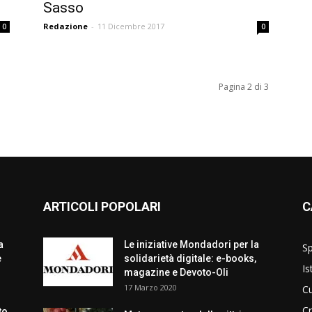
Sasso
Redazione
-
11 Dicembre 2017
0
0
Pagina 2 di 3
ARTICOLI POPOLARI
C
a
Le iniziative Mondadori per la
Sp
e
solidarietà digitale: e-books,
Is
magazine e Devoto-Oli
17 Marzo 2020
Cu
C
to