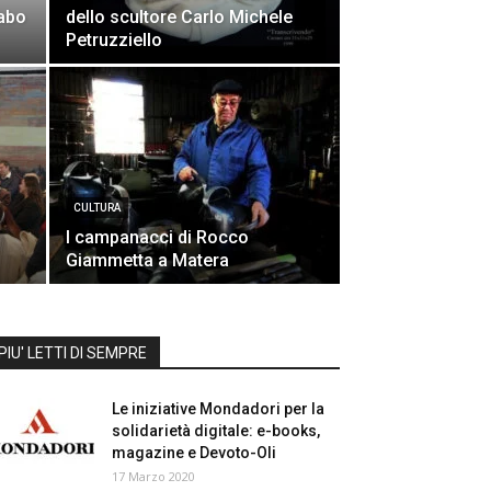
rabo
dello scultore Carlo Michele
Petruzziello
CULTURA
I campanacci di Rocco
Giammetta a Matera
PIU' LETTI DI SEMPRE
Le iniziative Mondadori per la
solidarietà digitale: e-books,
magazine e Devoto-Oli
17 Marzo 2020