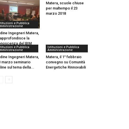
Matera, scuole chiuse
per maltempo il 23
marzo 2018
stituzioni e Pubblica
mministrazione
dine Ingegneri Matera,
 approfondisce la
noscenza del BIM
stituzioni e Pubblica
Istituzioni e Pubblica
mministrazione
Amministrazione
dine Ingegneri Matera,
Matera, il 1° febbraio
 3 marzo seminario
convegno su Comunità
line sul tema della...
Energetiche Rinnovabili