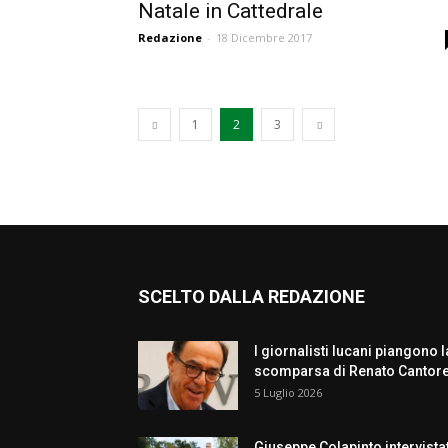
Natale in Cattedrale
Redazione
-
18 Dicembre 2017
1
2
3
SCELTO DALLA REDAZIONE
I giornalisti lucani piangono l
scomparsa di Renato Cantor
5 Luglio 2026
Giuseppe Colapinto intervista