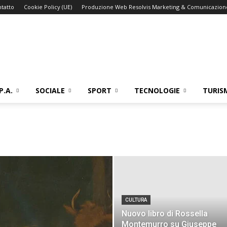
tatto
Cookie Policy (UE)
Produzione Web Resolvis Marketing & Comunicazion
P.A.
SOCIALE
SPORT
TECNOLOGIE
TURIS
CULTURA
Nuovo libro di Rossella
Montemurro su Giuseppe