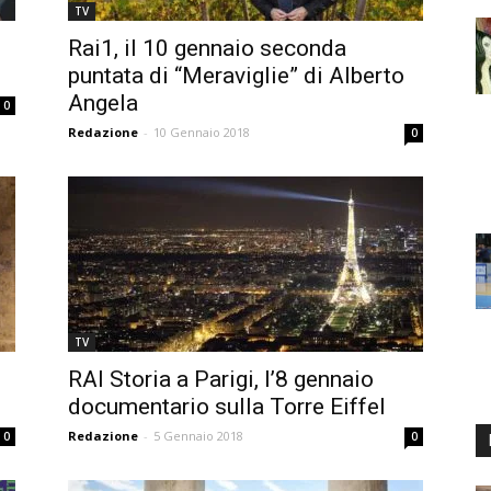
TV
Rai1, il 10 gennaio seconda
puntata di “Meraviglie” di Alberto
Angela
0
Redazione
-
10 Gennaio 2018
0
TV
RAI Storia a Parigi, l’8 gennaio
documentario sulla Torre Eiffel
Redazione
-
5 Gennaio 2018
0
0