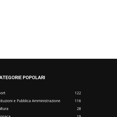
ATEGORIE POPOLARI
ort
122
tituzioni e Pubblica Amministrazione
116
ltura
28
ronaca
19